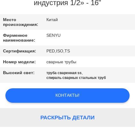
КАЧЕСТВА
индустрия 1/2» - 16"
СВЯЖИТЕСЬ
Место
Китай
происхождения:
МЫ
Фирменное
SENYU
наименование:
НОВОСТИ
Сертификация:
PED,ISO,TS
Номер модели:
сварные трубы
СПРОСИТЕ
Высокий свет:
,
труба сваренная ss
ЦИТАТУ
спираль сварных стальных труб
КОНТАКТЫ!
КАРТА
САЙТА
РАСКРЫТЬ ДЕТАЛИ
PRIVACY