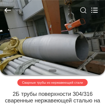
поставщик.
Copyright
©
2018
-
2025
Zhejiang
Senyu
ДОМ
Stainless
Steel
Co.,
Ltd.
All
ПРОДУКТЫ
Rights
Reserved.
Developed
by
ECER
О
НАС
ПУТЕШЕСТВИЕ
ФАБРИКИ
Сварные трубы из нержавеющей стали
2Б трубы поверхности 304/316
ПРОВЕРКА
сваренные нержавеющей сталью на