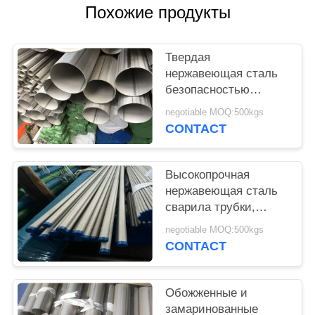
POLICY
Похожие продукты
Твердая
нержавеющая сталь
безопасностью
сварила трубку/
negotiable MOQ:500kgs
отполировала
CONTACT
поверхностную трубу
сваренную СС
Высокопрочная
нержавеющая сталь
сварила трубки,
трубу индустрии
negotiable MOQ:500kgs
сваренную спиралью
CONTACT
стальную
Обожженные и
замаринованные