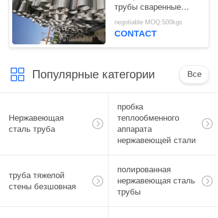
трубы сваренные
нержавеющей сталью
negotiable MOQ:500kgs
для зданий
CONTACT
конструкции
Популярные категории
Все
пробка
Нержавеющая
теплообменного
сталь труба
аппарата
нержавеющей стали
полированная
труба тяжелой
нержавеющая сталь
стены безшовная
трубы