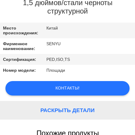
КАЧЕСТВА
1,5 дюймов/стали черноты
структурной
СВЯЖИТЕСЬ
Место
Китай
МЫ
происхождения:
Фирменное
SENYU
СПРОСИТЕ
наименование:
ЦИТАТУ
Сертификация:
PED,ISO,TS
Номер модели:
Площади
НОВОСТИ
КОНТАКТЫ!
РАСКРЫТЬ ДЕТАЛИ
Похожие продукты