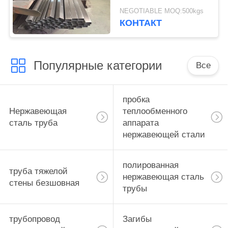
2б поверхностью
NEGOTIABLE MOQ:500kgs
Астм А312
КОНТАКТ
Популярные категории
Все
пробка
Нержавеющая
теплообменного
сталь труба
аппарата
нержавеющей стали
полированная
труба тяжелой
нержавеющая сталь
стены безшовная
трубы
трубопровод
Загибы