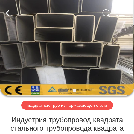
Copyright
©
2018
-
2023
senyusteelpipe.com.
All
Rights
ДОМ
Reserved.
Developed
by
ECER
ПРОДУКТЫ
О
НАС
ПУТЕШЕСТВИЕ
ФАБРИКИ
квадратных труб из нержавеющей стали
Индустрия трубопровод квадрата
ПРОВЕРКА
стального трубопровода квадрата