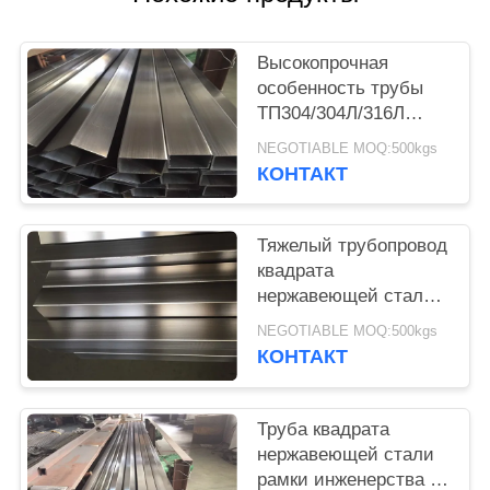
Высокопрочная
особенность трубы
ТП304/304Л/316Л
квадрата
NEGOTIABLE MOQ:500kgs
нержавеющей стали
КОНТАКТ
Ресиклабле
Тяжелый трубопровод
квадрата
нержавеющей стали/
отполировал
NEGOTIABLE MOQ:500kgs
нержавеющую трубу
КОНТАКТ
1/8" - 16"
Труба квадрата
нержавеющей стали
рамки инженерства с