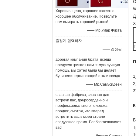
О
W
Хорошая цена, хорошее качество,
Д
хорошее обслуживание. Позвольте
нам выиграть хороший рынок!
Х
—— Мр.Умар Физта
즐겁게 협력하자
—— 김정필
дорогая компания брата, всегда
П
предусматривает нам самую лучшую
помощь, мы хотел была бы делает
бунинесс нержавеющей стали всегда.
1
2
—— Мр.Самусидеен
3
славная фабрика, славная для
встречи вас, добросердечно и
К
профессионального человека
продаж, смотря, что вперед
встретить вас в моей стране
Б
следующее время. Бог благословляет
Т
вас!
Т