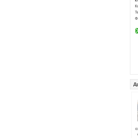
К
Т
Ф
Д
о