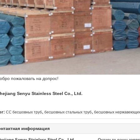
обро пожаловать на допрос!
hejiang Senyu Stainless Steel Co., Ltd.
,
,
ег:
СС бесшовных труб
бесшовных стальных труб
бесшовных нержавеющих
онтактная информация
hejiang Senyu Stainless Steel Co., Ltd
Оставьте вашу заявк