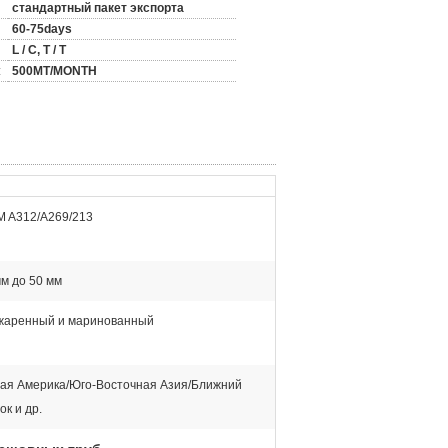
стандартный пакет экспорта
60-75days
L / C, T / T
:
500MT/MONTH
 A312/A269/213
мм до 50 мм
жаренный и маринованный
я Америка/Юго-Восточная Азия/Ближний
ок и др.