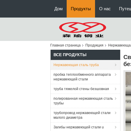
Дом
Продукты
О нас
Путе
Главная страница
Продукция
Нержавеющая
ВСЕ ПРОДУКТЫ
Св
бе
Нержавеющая сталь труба
пробка теплообменного аппарата
нержавеющей стали
труба тяжелой стены безшовная
полированная нержавеющая сталь
трубы
трубопровод нержавеющей стали
малого диаметра
Загибы нержавеющей стали u