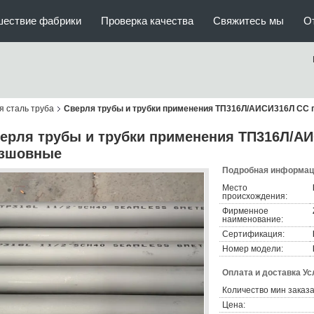
шествие фабрики
Проверка качества
Свяжитесь мы
О
 сталь труба
Сверля трубы и трубки применения ТП316Л/АИСИ316Л СС
ерля трубы и трубки применения ТП316Л/
зшовные
Подробная информаци
Место
происхождения:
Фирменное
наименование:
Сертификация:
Номер модели:
Оплата и доставка Ус
Количество мин заказа
Цена: