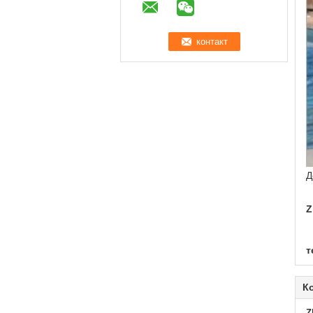
Д
Z
т
К
Z