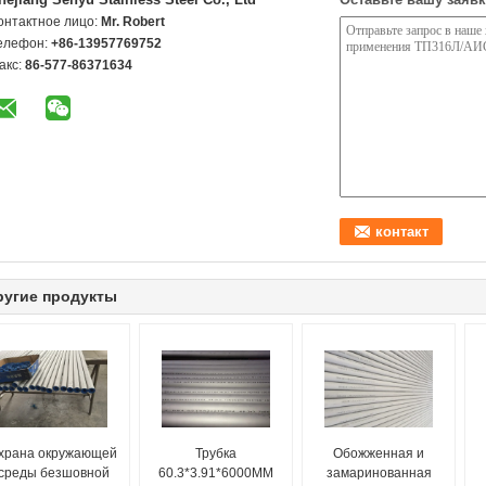
онтактное лицо:
Mr. Robert
елефон:
+86-13957769752
акс:
86-577-86371634
ругие продукты
храна окружающей
Трубка
Обожженная и
среды безшовной
60.3*3.91*6000ММ
замаринованная