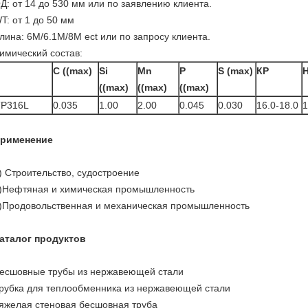
Д: от 14 до 530 мм или по заявлению клиента.
T: от 1 до 50 мм
лина: 6M/6.1M/8M ect или по запросу клиента.
имический состав:
C ((max)
Si
Mn
P
S (max)
КР
Н
((max)
((max)
((max)
TP316L
0.035
1.00
2.00
0.045
0.030
16.0-18.0
1
рименение
) Строительство, судостроение
)Нефтяная и химическая промышленность
)Продовольственная и механическая промышленность
аталог продуктов
есшовные трубы из нержавеющей стали
рубка для теплообменника из нержавеющей стали
яжелая стеновая бесшовная труба