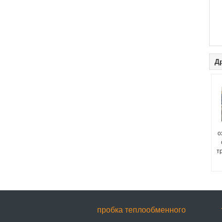
Д
о
т
пробка теплообменного