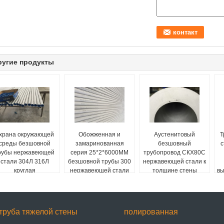
ругие продукты
храна окружающей
Обожженная и
Аустенитовый
Т
среды безшовной
замаринованная
безшовный
с
рубы нержавеющей
серия 25*2*6000ММ
трубопровод СКХ80С
стали 304Л 316Л
безшовной трубы 300
нержавеющей стали к
круглая
нержавеющей стали
толщине стены
вы
СКХССС тяжелой
труба тяжелой стены
полированная