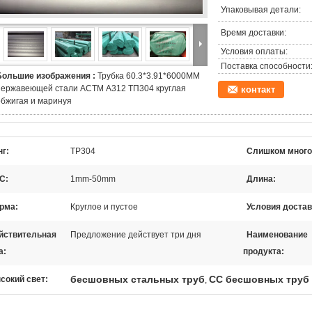
Упаковывая детали:
Время доставки:
Условия оплаты:
Поставка способности
Большие изображения :
Трубка 60.3*3.91*6000ММ
нержавеющей стали АСТМ А312 ТП304 круглая
контакт
обжигая и маринуя
нг:
TP304
Слишком много
С:
1mm-50mm
Длина:
рма:
Круглое и пустое
Условия достав
йствительная
Предложение действует три дня
Наименование
а:
продукта:
бесшовных стальных труб
СС бесшовных труб
сокий свет:
,