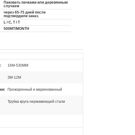
Паковать пачками или деревянным
случаем
через 65-75 дней после
подтвердили заказ.
L / C, T / T
:
500MT/MONTH
:
16M-530MM
3M-12M
ки:
Прожаренный и маринованный
Трубка круга нержавеющей стали