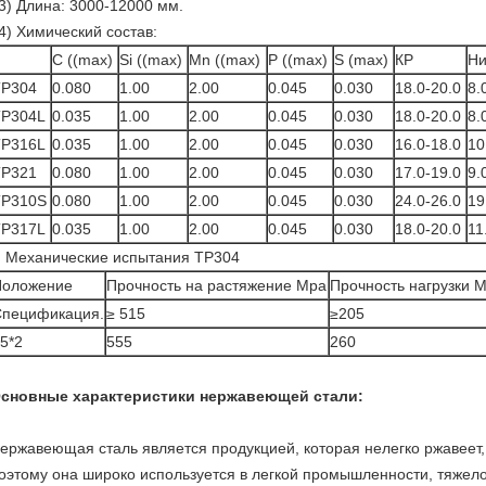
3) Длина: 3000-12000 мм.
4) Химический состав:
C ((max)
Si ((max)
Mn ((max)
P ((max)
S (max)
КР
Ни
TP304
0.080
1.00
2.00
0.045
0.030
18.0-20.0
8.
TP304L
0.035
1.00
2.00
0.045
0.030
18.0-20.0
8.
TP316L
0.035
1.00
2.00
0.045
0.030
16.0-18.0
10
TP321
0.080
1.00
2.00
0.045
0.030
17.0-19.0
9.
TP310S
0.080
1.00
2.00
0.045
0.030
24.0-26.0
19
TP317L
0.035
1.00
2.00
0.045
0.030
18.0-20.0
11
Механические испытания TP304
Положение
Прочность на растяжение Mpa
Прочность нагрузки 
пецификация.
≥ 515
≥205
5*2
555
260
сновные характеристики нержавеющей стали:
ержавеющая сталь является продукцией, которая нелегко ржавеет, 
оэтому она широко используется в легкой промышленности, тяже