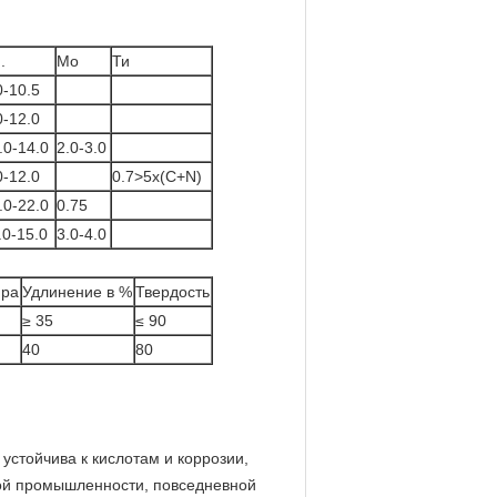
.
Мо
Ти
0-10.5
0-12.0
.0-14.0
2.0-3.0
0-12.0
0.7>5x(C+N)
.0-22.0
0.75
.0-15.0
3.0-4.0
Mpa
Удлинение в %
Твердость
≥ 35
≤ 90
40
80
устойчива к кислотам и коррозии,
лой промышленности, повседневной