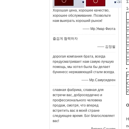
1
1
Хорошая цена, хорошее качество,
хорошее обслуживание. Позвольте
нам выиграть хороший рынок!
—— Мр.Умар Физта
즐겁게 협력하자
—— 김정필
дорогая компания брата, всегда
предусматривает нам самую лучшую
помощь, мы хотел была бы делает
бунинесс нержавеющей стали всегда.
—— Мр.Самусидеен
С
славная фабрика, славная для
2
встречи вас, добросердечно и
профессионального человека
О
продаж, смотря, что вперед
встретить вас в моей стране
следующее время. Бог благословляет
Н
вас!
п