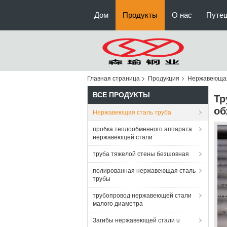
Дом
Продукты
О нас
Путе
Главная страница
Продукция
Нержавеющая
ВСЕ ПРОДУКТЫ
Тр
об
Нержавеющая сталь труба
пробка теплообменного аппарата
нержавеющей стали
труба тяжелой стены безшовная
полированная нержавеющая сталь
трубы
трубопровод нержавеющей стали
малого диаметра
Загибы нержавеющей стали u