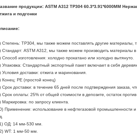
азвание продукции: ASTM A312 TP304 60.3*3.91*6000MM Нерж
тжига и подгонки
писание:
) Степень: TP304, мы также можем поставлять другие материалы, та
) Стандарт: ASTM A312, мы также можем производить материалы в со
) Способ изготовления: холодно прокатано или холодно вытянуто.
) Упаковка: Стандартный экспортный пакет включает в себя деревя
) Условия доставки: отжига и маринования.
) Конец: PE (простой конец)
) Срок доставки: в течение 65 дней после подтверждения заказа, чт
) Срок оплаты: 25% от общей стоимости в депозите, остаток против
) Маркировка: по запросу клиента.
0) Применение: использование в нефтегазовой промышленности и к
д.
1) ОД: 14 мм-530 мм.
2) WT: 1 мм-50 мм.