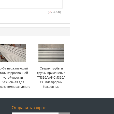
(
0
/ 3000)
руба нержавеющей
Сверля трубы и
тали коррозионной
трубки применения
устойчивости
ТП316Л/АИСИ316Л
безшовная для
СС платформы
сокотемпературного
безшовные
боилера
Отправить запрос