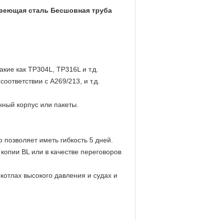
авеющая сталь Бесшовная труба
кие как TP304L, TP316L и т.д.
ответствии с A269/213, и т.д.
нный корпус или пакеты.
о позволяет иметь гибкость 5 дней.
 копии BL или в качестве переговоров
отлах высокого давления и судах и