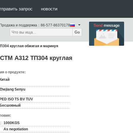
тправить запрос
новости
Продажа и поддержка：
86-577-86370178
Go
П304 круглая обжигая и маринуя
АСТМ А312 ТП304 круглая
я о продукте:
Китай
Zhejiang Senyu
PED ISO TS BV TUV
Бесшовный
ловия:
:
1000KGS
As negotiation