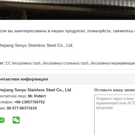
сли вы заинтересованы в наших продуктах, пожалуйста, свяжитесь 
hejiang Senyu Stainless Steel Co., Ltd.
,
,
ег:
СС бесшовных труб
бесшовных стальных труб
бесшовных нержавеющих
онтактная информация
hejiang Senyu Stainless Steel Co., Ltd
Оставьте вашу заявк
онтактное лицо:
Mr. Robert
елефон:
+86-13957769752
акс:
86-577-86371634