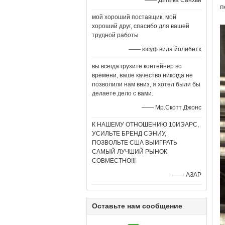
—— Дипика Санхви
п
мой хороший поставщик, мой
хороший друг, спасибо для вашей
трудной работы
—— юсуф вида йолибетх
вы всегда грузите контейнер во
времени, ваше качество никогда не
позволили нам вниз, я хотел были бы
делаете дело с вами.
—— Мр.Скотт Джонс
К НАШЕМУ ОТНОШЕНИЮ 10ИЭАРС,
УСИЛЬТЕ БРЕНД СЭНИУ,
ПОЗВОЛЬТЕ США ВЫИГРАТЬ
САМЫЙ ЛУЧШИЙ РЫНОК
СОВМЕСТНО!!!
—— АЗАР
Оставьте нам сообщение