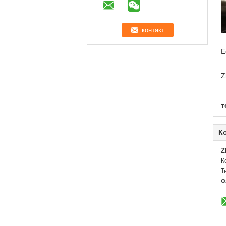
Е
Z
т
К
Z
К
Т
Ф