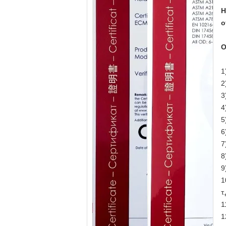
Н
о
О
1
2
3
4
5
6
7
8
9
1
т.
1
1